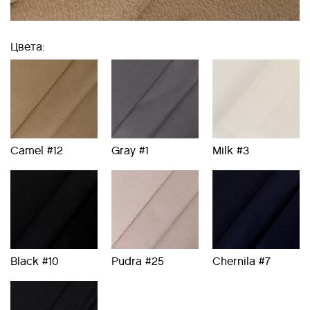
Цвета:
Camel #12
Gray #1
Milk #3
Black #10
Pudra #25
Chernila #7