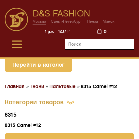
D&S FASHION
Москва
Санкт-Петербург
Пенза
Минск
0
1 у.е. = 12.17 ₽
Перейти в каталог
Главная
»
Ткани
»
Пальтовые
»
8315 Camel #12
Категории товаров
8315
8315 Camel #12