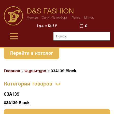
D&S FASHION
Москва
Санкт-Петербург
Пенза
Минск
0
1 у.е. = 12.17 ₽
Перейти в каталог
Главная
»
Фурнитура
»
03A139 Black
Категории товаров
03A139
03A139 Black