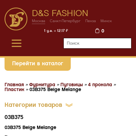
D&S FASHION
Москва
Санкт-Петербург
Пенза
Минск
0
1 у.е. = 12.17 ₽
Перейти в каталог
Главная
»
Фурнитура
»
Пуговицы
»
4 прокола
»
Пластик
»
03В375 Beige Melange
Категории товаров
03В375
03В375 Beige Melange