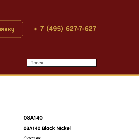
+ 7 (495) 627-7-627
аявку
08A140
08A140 Black Nickel
Состав: