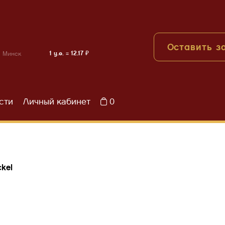
Оставить з
1 у.е. = 12.17 ₽
Минск
сти
Личный кабинет
0
ckel