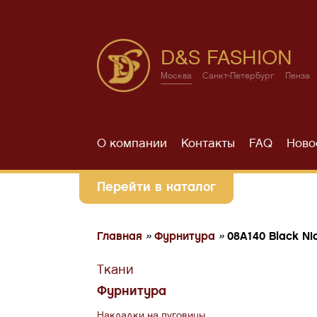
D&S FASHION
Москва
Санкт-Петербург
Пенза
О компании
Контакты
FAQ
Ново
Перейти в каталог
Главная
»
Фурнитура
»
08A140 Black Ni
Ткани
Фурнитура
Накладки на пуговицы