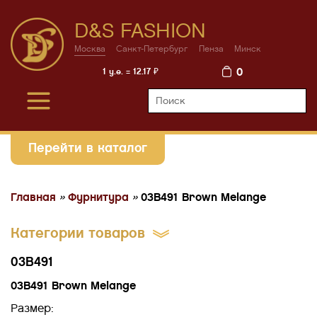
D&S FASHION
Москва
Санкт-Петербург
Пенза
Минск
0
1 у.е. = 12.17 ₽
Перейти в каталог
Главная
»
Фурнитура
»
03B491 Brown Melange
Категории товаров
03B491
03B491 Brown Melange
Размер: