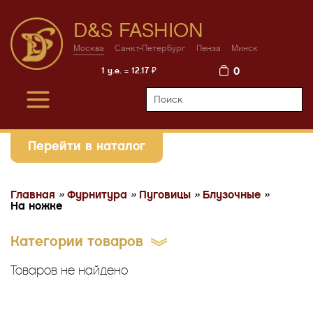
D&S FASHION
Москва
Санкт-Петербург
Пенза
Минск
0
1 у.е. = 12.17 ₽
Перейти в каталог
Главная
»
Фурнитура
»
Пуговицы
»
Блузочные
»
На ножке
Категории товаров
Товаров не найдено