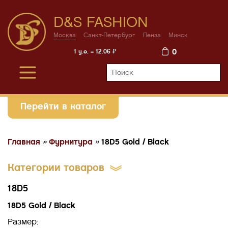
D&S FASHION
Москва
Санкт-Петербург
Пенза
Минск
0
1 у.е. = 12.06 ₽
Перейти в каталог
Главная
»
Фурнитура
»
18D5 Gold / Black
Категории товаров
18D5
18D5 Gold / Black
Размер: