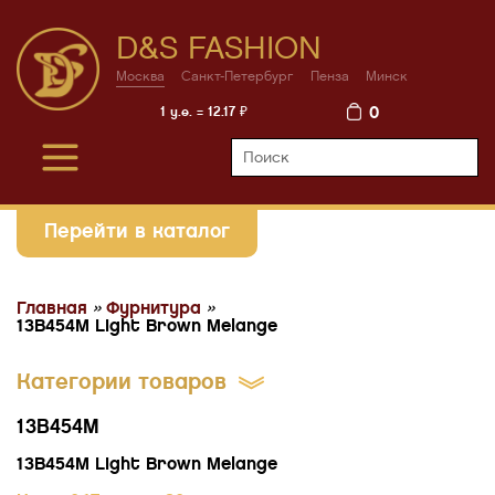
D&S FASHION
Москва
Санкт-Петербург
Пенза
Минск
0
1 у.е. = 12.17 ₽
Перейти в каталог
Главная
»
Фурнитура
»
13B454М Light Brown Melange
Категории товаров
13B454М
13B454М Light Brown Melange