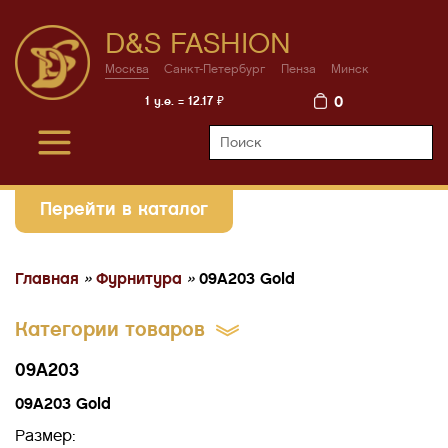
D&S FASHION
Москва
Санкт-Петербург
Пенза
Минск
0
1 у.е. = 12.17 ₽
Перейти в каталог
Главная
»
Фурнитура
»
09A203 Gold
Категории товаров
09A203
09A203 Gold
Размер: