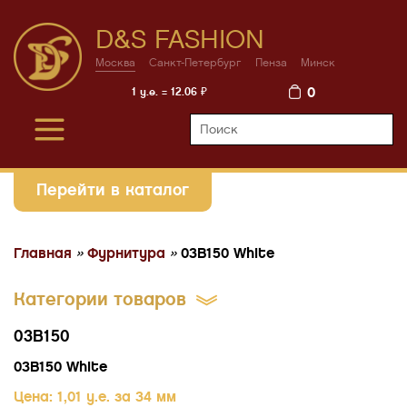
D&S FASHION
Москва
Санкт-Петербург
Пенза
Минск
0
1 у.е. = 12.06 ₽
Перейти в каталог
Главная
»
Фурнитура
»
03B150 White
Категории товаров
03B150
03B150 White
Цена: 1,01 у.е. за 34 мм