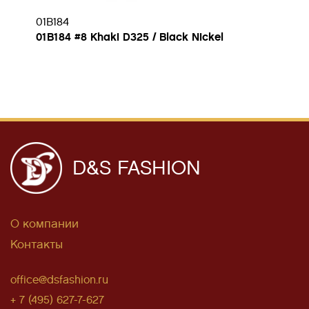
01B184
01B184 #8 Khaki D325 / Black Nickel
D&S FASHION
О компании
Контакты
office@dsfashion.ru
+ 7 (495) 627-7-627