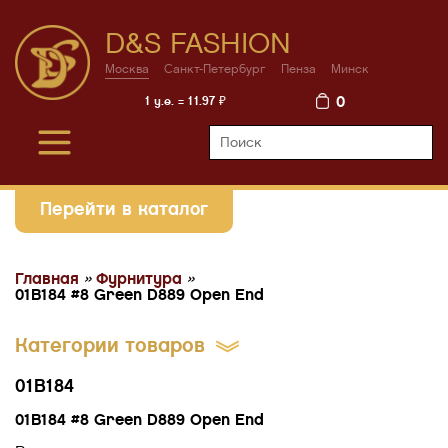
D&S FASHION
Москва
Санкт-Петербург
Пенза
Минск
0
1 у.е. = 11.97 ₽
Перейти в каталог
Главная
»
Фурнитура
»
01B184 #8 Green D889 Open End
Категории товаров
01B184
01B184 #8 Green D889 Open End